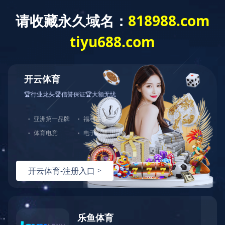
0731-85221278
半岛平台-半岛(中国)一站式服务平台
公司概况
免费咨询热线
您的位置：
首页
>
业务范围
半
岛
平
台
-
半
岛
(
07-18
中
2020
国
浏览量：1633
)
一